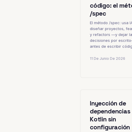
código: el mé
/spec
El método /spec: usa I
diseñar proyectos, fea
y refactors —y dejar l
decisiones por escrit
antes de escribir códi
11 De Junio De 2026
Inyección de
dependencias
Kotlin sin
configuración