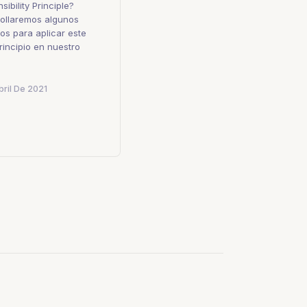
sibility Principle?
ollaremos algunos
os para aplicar este
rincipio en nuestro
o
bril De 2021