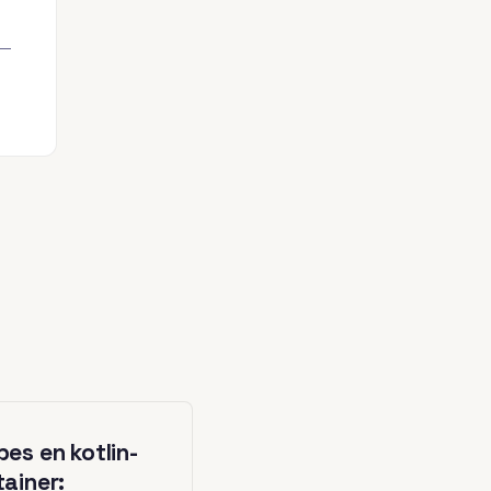
 —
es en kotlin-
ainer: