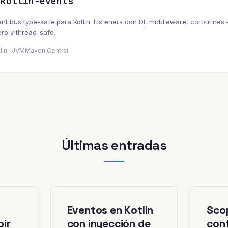
kotlin-events
ent bus type-safe para Kotlin. Listeners con DI, middleware, coroutines
ero y thread-safe.
lin · JVM
Maven Central
Últimas entradas
Eventos en Kotlin
Scop
bir
con inyección de
cont