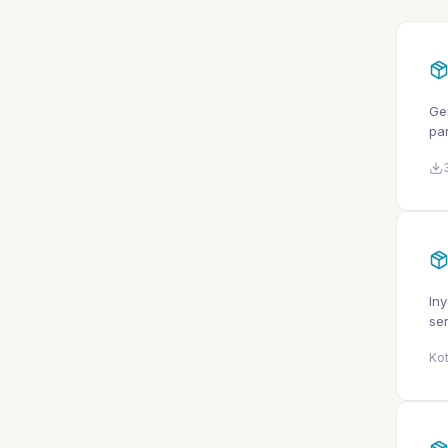
Ge
pa
In
se
Kot