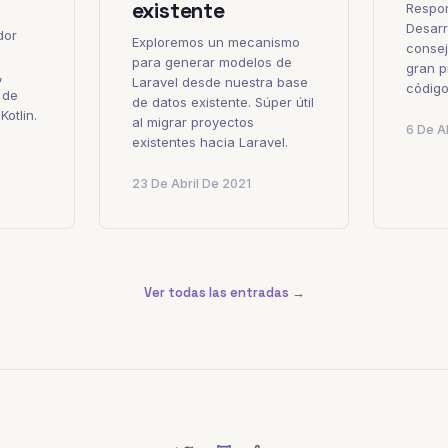
existente
Respon
Desarr
dor
Exploremos un mecanismo
consej
para generar modelos de
gran p
,
Laravel desde nuestra base
códig
 de
de datos existente. Súper útil
otlin.
al migrar proyectos
6 De A
existentes hacia Laravel.
23 De Abril De 2021
Ver todas las entradas →