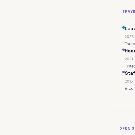
TRAY
Lead
2023 
Found
Head
2021 
Finte
Staf
2015 
E-com
OPEN 