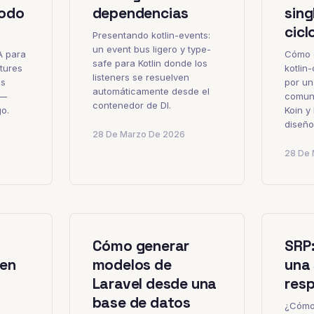
todo
dependencias
sing
cicl
Presentando kotlin-events:
un event bus ligero y type-
A para
Cómo 
safe para Kotlin donde los
tures
kotlin
listeners se resuelven
as
por un
automáticamente desde el
o—
comuni
contenedor de DI.
go.
Koin y
diseño
28 De Marzo De 2026
28 De 
Cómo generar
SRP:
 en
modelos de
una 
Laravel desde una
res
base de datos
¿Cómo 