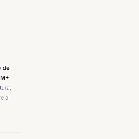
s de
3M+
tura,
e al