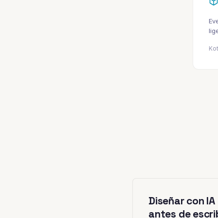
Ev
lig
Kot
Diseñar con IA
antes de escri