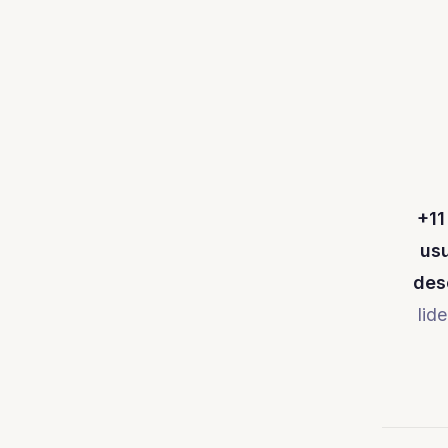
+11
usu
des
lid