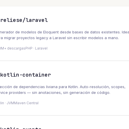
reliese/laravel
nerador de modelos de Eloquent desde bases de datos existentes. Idea
ra migrar proyectos legacy a Laravel sin escribir modelos a mano.
3M+ descargas
PHP · Laravel
kotlin-container
yección de dependencias liviana para Kotlin. Auto-resolución, scopes,
rvice providers — sin anotaciones, sin generación de código.
lin · JVM
Maven Central