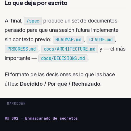
Lo que deja por escrito
Al final,
produce un set de documentos
/spec
pensado para que una sesión futura implemente
sin contexto previo:
,
,
ROADMAP.md
CLAUDE.md
,
y — el más
PROGRESS.md
docs/ARCHITECTURE.md
importante —
.
docs/DECISIONS.md
El formato de las decisiones es lo que las hace
útiles:
Decidido / Por qué / Rechazado
.
MARKDOWN
## 002 · Enmascarado de secretos