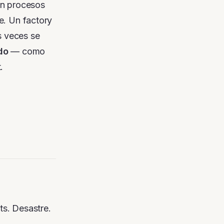
en procesos
e. Un factory
s veces se
do
— como
.
ts. Desastre.