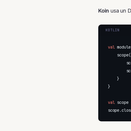
Koin
usa un D
KOTLIN
val
 module
    scope(
        sc
        sc
    }

}

val
 scope 