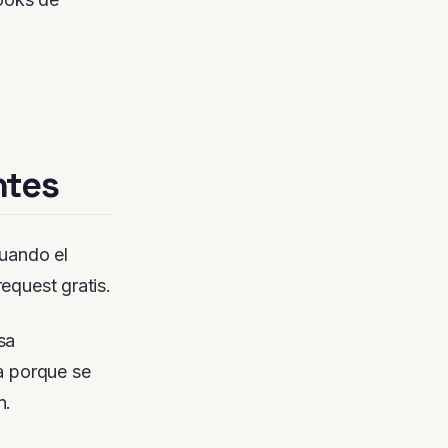
ntes
uando el
equest gratis.
sa
a porque se
n.