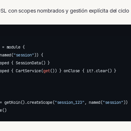
SL con scopes nombrados y gestión explícita del ciclo 
 = module {

named(
"session"
)) {

oped { SessionData() }

oped { CartService(
get
()) } onClose { it?.clear() }

= getKoin().createScope(
"session_123"
, named(
"session"
))
