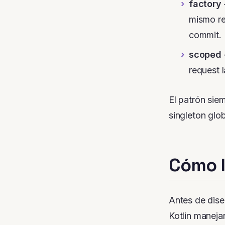
factory
mismo re
commit.
scoped
request 
El patrón sie
singleton glob
Cómo l
Antes de dise
Kotlin maneja