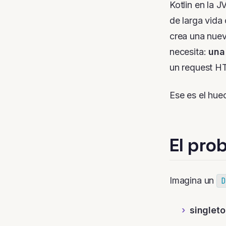
Kotlin en la 
de larga vida
crea una nuev
necesita:
una
un request H
Ese es el hue
El pro
Imagina un
D
singlet