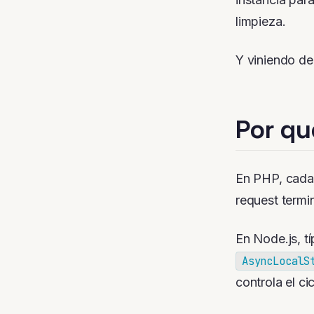
limpieza.
Y viniendo de
Por qu
En PHP, cada 
request termi
En Node.js, t
AsyncLocalS
controla el c