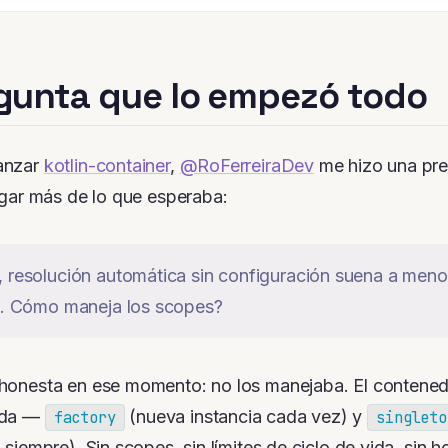
gunta que lo empezó todo
anzar
kotlin-container
,
@RoFerreiraDev
me hizo una pr
tigar más de lo que esperaba:
 resolución automática sin configuración suena a men
te. Cómo maneja los scopes?
honesta en ese momento: no los manejaba. El contened
ida —
(nueva instancia cada vez) y
factory
singleto
 siempre). Sin scopes, sin límites de ciclo de vida, sin 