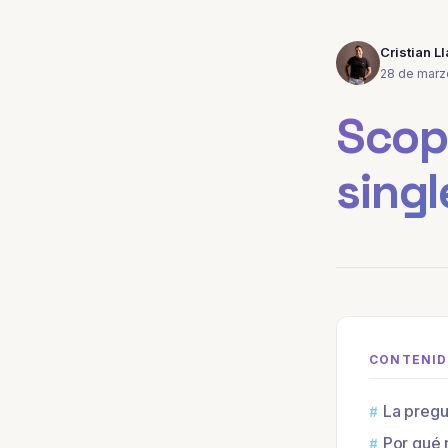
Cristian L
28 de marz
Scope
singl
La pregu
Por qué 