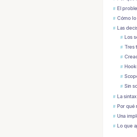
El probl
Cómo lo 
Las deci
Los s
Tres 
Creac
Hooks
Scop
Sin 
La sintax
Por qué
Una impl
Lo que a