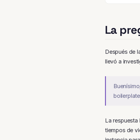
La pre
Después de l
llevó a inves
Buenísimo,
boilerpla
La respuesta 
tiempos de v
instancia para