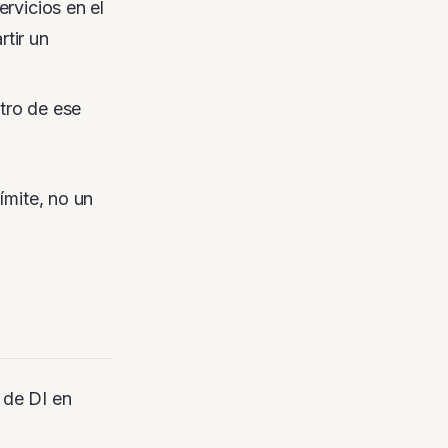
rvicios en el
tir un
tro de ese
ímite
, no un
 de DI en