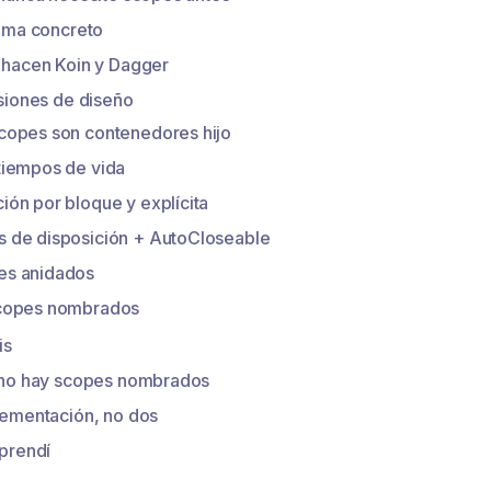
ema concreto
hacen Koin y Dagger
siones de diseño
copes son contenedores hijo
tiempos de vida
ión por bloque y explícita
 de disposición + AutoCloseable
es anidados
scopes nombrados
is
 no hay scopes nombrados
ementación, no dos
prendí