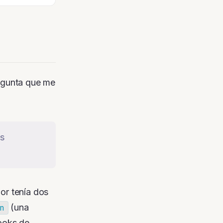
egunta que me
os
or tenía dos
(una
n
hooks de